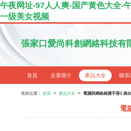
午夜网址-97人人爽-国产黄色大全-
一级美女视频
張家口愛尚科創網絡科技有
首頁
企業簡介
產品大全
聯系
>
>
當前位置：
首頁
產品大全
電腦與網絡維護手冊3 路
電