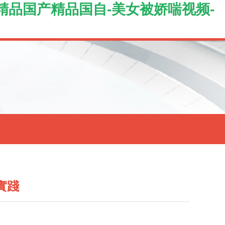
洲精品国产精品国自-美女被娇喘视频-
實踐