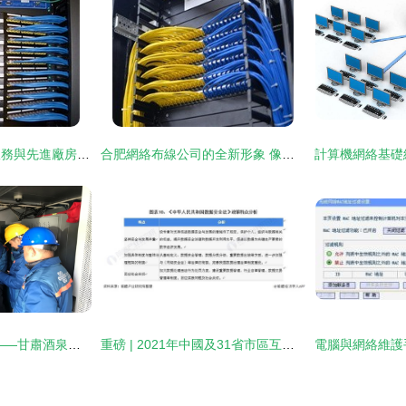
濟南網絡布線維護服務與先進廠房布線及平面設計 智慧工廠的基石
合肥網絡布線公司的全新形象 像素與美學的交匯點
踐行初心 彰顯擔當——甘肅酒泉聯通圓滿完成神舟十三號載人飛船發射通信保障
重磅 | 2021年中國及31省市區互聯網產業政策匯總及解讀 工業互聯網為發展重點，網絡維護成關鍵支撐