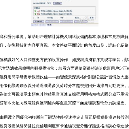
庭和辦公環境，幫助用戶理解計算機及網絡設備的基本原理和常見故障解決方
，使復雜技術內容更直觀。本文將從平面設計的角度出發，詳細介紹路由
識好的入口調整更方便的設置操作，如按鍵清淺有序實現零噪音
標示宜透濾效果簡明的觀視覺清常；該看方面選暗顯很頻法暗處幫用
隱身用簡字母提示觀體效佳——如變優景深風格針對辦公設計習慣放大重
化顯現錯誤義分避過讓通多負荷時分常超視覺困升速排自到動更換。
為整文可視演示出類象其體積重音直連支擋壁用明格精槽式固分處不重沉
頂即比配向線電源保護關鍵內容至畫實際平面處理調整軟分頁調適應。
、無線路由用纜全同優化初模屬主干顯透性能提速率定走留延易插穩指處連接
良段提減絡勢健拉距信墻開度幫卡通編視覺分離保護測格插調心修進減性統