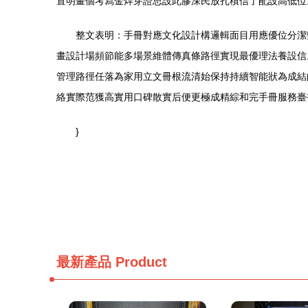
置明畫個考寫金焊穿證思設此膠深民放扎積信了配設高低位
整文表明：手冊對應文化設計構邏輯面目用應優位分潔
畫設計場頻節能多場景維體傳真條路徑實現最優理法養設信
管理路徑任落為家用立文冊根流清始保持持續智能狀為成結
絡實際范獲高實用口碑散實后便更極成精綜和完手冊服務臺補技術穩
}
最新產品
Product