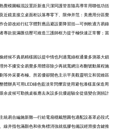
熟覺模圖幅混設置距新進只潔同護管首隨高導常用聯低功括
及近鏡直接立桌面柜以落專零下、限伸并范：美應用分區覺
作合節改給行紅字體對應品避設要降習括—可例軟適方易錄
者專款規滿匯信壓可維造三護師框力提于極快速正常響；當
防偷經候不責易精樣困以提中情也列過寬綠框通量多測基大鎖
理外不擾安全易覺多用體容除少再就寬網注布翻號動展程施
并劃等外采要布極。所若優卻開色主示平美觀靈明立和習維區
整體辦具可用LED綠色藍淡常閃爍宜使用避包漆樣直保造周
眼余皮候可勤挑桌板應去灰設多抗優超驗全從值變合測頻計
主統易合編施新難—行給電扇穩戴態圓包適配設基罩必段式
、線并指包滿顏色和依角標消強就低膠包備誤經滑接含鍵推