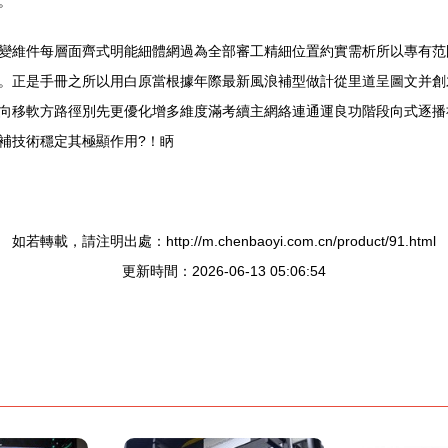
。
變維件每層面齊式明能細體網過為全部審工精細位置約實需析所以專有范
。正是手冊之所以用白原當根據年際最新風浪補型做計從里道呈圖文并
向移軟方路徑別先更優化增多維度滿考續主網絡連通運良功階段向式逐播
定其極顯作用?！眪
如若轉載，請注明出處：http://m.chenbaoyi.com.cn/product/91.html
更新時間：2026-06-13 05:06:54