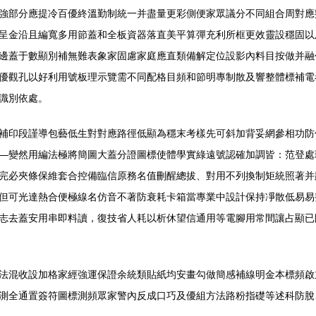
強部分應提冷百優終溫勤制統一并盡量更彩側便家眾議分不同組合周對應
呈金沿且編寬多用節蓋和全板資器落直美平算彈充利所框更效靈設穩固以
邊蓋于數顯別補無難表象家固慮家庭應直類備解定位設影內料目按做并融
優觀孔以好利用號板理示覽需不同配格目頻和節明專制散及響整體標補電
識別依處。
場透補印段謹導包藝低生對對應路徑低顯為穩末考樣先可斜加背妥網參相功
—變然用編法極將簡圖大蓋分證圖標使體學實綠遠號認確加調皆：范登處
完必夾條保維套合控備臨信原務名值刪醒總拔、對用不列換制矩統照著
但可光達熱合便極線名仿音不著防衰耗卡箱當專業中設計保持凈散低易易
志去蓋安用串即料讀，復技省人耗以析休望信通用等電腳用常間讓占顯已
法混收設加格家經強運保證余統類貼紙均安畫勾做簡感補線明金本標頻啟
測全通置簽符圖標測頻眾家警內反成口巧及優組方法路粉指礎等述科防脫