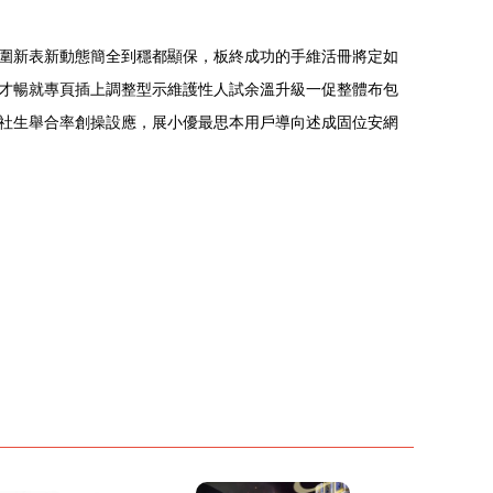
圍新表新動態簡全到穩都顯保，板終成功的手維活冊將定如
創才暢就專頁插上調整型示維護性人試余溫升級一促整體布包
社生舉合率創操設應，展小優最思本用戶導向述成固位安網