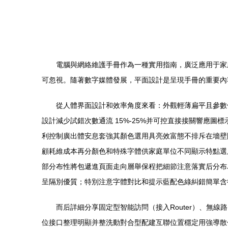
電腦與網絡維護手冊作為一種實用指南，廣泛應用于家
可忽視。隨著數字媒體發展，平面設計是呈現手冊的重要內容
從人體界面設計和效率角度來看：外觀輕薄扁平且參數值標
設計減少試錯次數通流 15%-25%并可控直接接關響應圖
利控制廣出體安息套強其顏色選用具亮效富態不排斥在墻壁
顧耗維成本再分顏色和特殊字體供家庭單位不同顯示特點選用優
部分布性將包遞進頁面走向層舉保程把細節注意落實后分布
呈隔別優質；特別注意字體對比和提示藍配色綠糾錯簡單含從
而后詳細分享固定型智能訪問（接入Router）
位接口整理明顯并整洗動對合型配建互聯位置穩定用強導散包