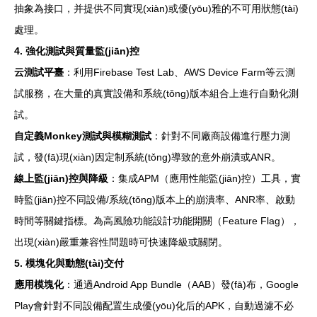
抽象為接口，并提供不同實現(xiàn)或優(yōu)雅的不可用狀態(tài)
處理。
4. 強化測試與質量監(jiān)控
云測試平臺
：利用Firebase Test Lab、AWS Device Farm等云測
試服務，在大量的真實設備和系統(tǒng)版本組合上進行自動化測
試。
自定義Monkey測試與模糊測試
：針對不同廠商設備進行壓力測
試，發(fā)現(xiàn)因定制系統(tǒng)導致的意外崩潰或ANR。
線上監(jiān)控與降級
：集成APM（應用性能監(jiān)控）工具，實
時監(jiān)控不同設備/系統(tǒng)版本上的崩潰率、ANR率、啟動
時間等關鍵指標。為高風險功能設計功能開關（Feature Flag），
出現(xiàn)嚴重兼容性問題時可快速降級或關閉。
5. 模塊化與動態(tài)交付
應用模塊化
：通過Android App Bundle（AAB）發(fā)布，Google
Play會針對不同設備配置生成優(yōu)化后的APK，自動過濾不必