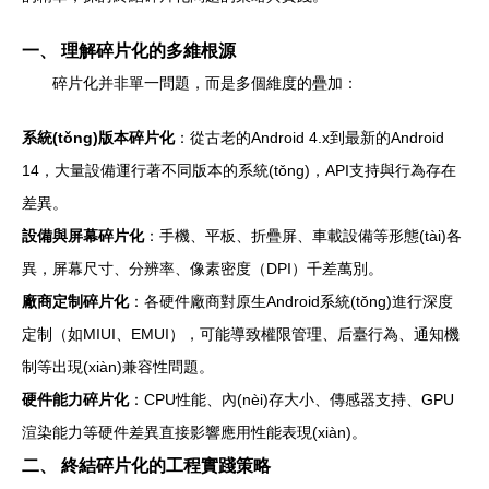
一、 理解碎片化的多維根源
碎片化并非單一問題，而是多個維度的疊加：
系統(tǒng)版本碎片化
：從古老的Android 4.x到最新的Android
14，大量設備運行著不同版本的系統(tǒng)，API支持與行為存在
差異。
設備與屏幕碎片化
：手機、平板、折疊屏、車載設備等形態(tài)各
異，屏幕尺寸、分辨率、像素密度（DPI）千差萬別。
廠商定制碎片化
：各硬件廠商對原生Android系統(tǒng)進行深度
定制（如MIUI、EMUI），可能導致權限管理、后臺行為、通知機
制等出現(xiàn)兼容性問題。
硬件能力碎片化
：CPU性能、內(nèi)存大小、傳感器支持、GPU
渲染能力等硬件差異直接影響應用性能表現(xiàn)。
二、 終結碎片化的工程實踐策略