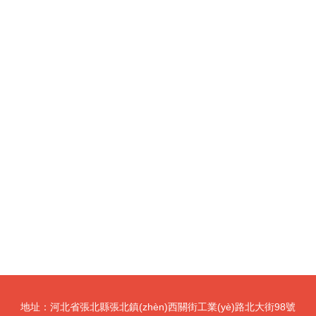
地址：河北省張北縣張北鎮(zhèn)西關街工業(yè)路北大街98號