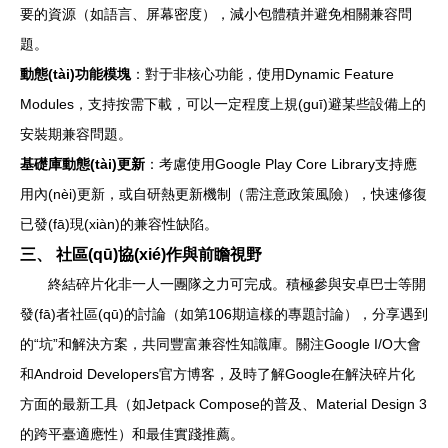
要的資源（如語言、屏幕密度），減小包體積并避免相關兼容問
題。
動態(tài)功能模塊
：對于非核心功能，使用Dynamic Feature
Modules，支持按需下載，可以一定程度上規(guī)避某些設備上的
安裝期兼容問題。
基礎庫動態(tài)更新
：考慮使用Google Play Core Library支持應
用內(nèi)更新，或自研熱更新機制（需注意政策風險），快速修復
已發(fā)現(xiàn)的兼容性缺陷。
三、 社區(qū)協(xié)作與前瞻視野
終結碎片化非一人一團隊之力可完成。積極參與安卓巴士等開
發(fā)者社區(qū)的討論（如第106期這樣的專題討論），分享遇到
的“坑”和解決方案，共同豐富兼容性知識庫。關注Google I/O大會
和Android Developers官方博客，及時了解Google在解決碎片化
方面的最新工具（如Jetpack Compose的普及、Material Design 3
的跨平臺適應性）和最佳實踐推薦。