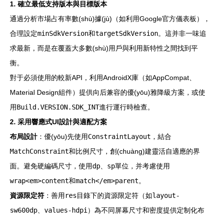
1. 確立最低支持版本與目標版本
通過分析市場占有率數(shù)據(jù)（如利用Google官方儀表板），
合理設定
minSdkVersion
和
targetSdkVersion
。這并非一味追
求最新，而是在覆蓋大多數(shù)用戶與利用新特性之間找到平
衡。
對于必須使用的較新API，利用AndroidX庫（如AppCompat、
Material Design組件）提供向后兼容的優(yōu)雅降級方案，或使
用
Build.VERSION.SDK_INT
進行運行時檢查。
2. 采用響應式UI設計與適配方案
布局設計
：優(yōu)先使用
ConstraintLayout
，結合
MatchConstraint
和比例尺寸，創(chuàng)建靈活自適應的界
面。避免硬編碼尺寸，使用
dp
、
sp
單位，并考慮使用
wrap<em>content
和
match</em>parent
。
資源限定符
：善用
res
目錄下的資源限定符（如
layout-
sw600dp
、
values-hdpi
）為不同屏幕尺寸和密度提供定制化布