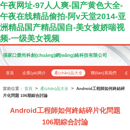
午夜网址-97人人爽-国产黄色大全-
午夜在线精品偷拍-阿v天堂2014-亚
洲精品国产精品国自-美女被娇喘视
频-一级美女视频
張家口愛尚科創(chuàng)網(wǎng)絡科技有限公司
首頁
企業(yè)簡介
產(chǎn)品大全
聯(lián)系我們
企
>
>
當前位置：
首頁
產(chǎn)品大全
Android工程師如何終結碎
片化問題 106期綜合討論
Android工程師如何終結碎片化問題
106期綜合討論