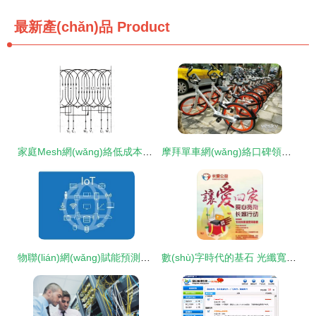
最新產(chǎn)品
Product
家庭Mesh網(wǎng)絡低成本搭建方案 設備互聯(lián)與云端數(shù)據(jù)管理
摩拜單車網(wǎng)絡口碑領跑行業(yè) 設計與用戶體驗如何塑造品牌形象
物聯(lián)網(wǎng)賦能預測性維護 優(yōu)化生產(chǎn)流程與網(wǎng)絡維護的新范式
數(shù)字時代的基石 光纖寬帶、網(wǎng)絡維護與布線及平面設計的協(xié)同作用