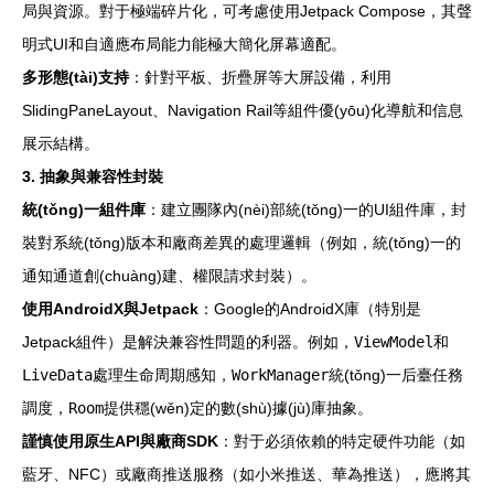
局與資源。對于極端碎片化，可考慮使用Jetpack Compose，其聲
明式UI和自適應布局能力能極大簡化屏幕適配。
多形態(tài)支持
：針對平板、折疊屏等大屏設備，利用
SlidingPaneLayout、Navigation Rail等組件優(yōu)化導航和信息
展示結構。
3. 抽象與兼容性封裝
統(tǒng)一組件庫
：建立團隊內(nèi)部統(tǒng)一的UI組件庫，封
裝對系統(tǒng)版本和廠商差異的處理邏輯（例如，統(tǒng)一的
通知通道創(chuàng)建、權限請求封裝）。
使用AndroidX與Jetpack
：Google的AndroidX庫（特別是
Jetpack組件）是解決兼容性問題的利器。例如，
ViewModel
和
LiveData
處理生命周期感知，
WorkManager
統(tǒng)一后臺任務
調度，
Room
提供穩(wěn)定的數(shù)據(jù)庫抽象。
謹慎使用原生API與廠商SDK
：對于必須依賴的特定硬件功能（如
藍牙、NFC）或廠商推送服務（如小米推送、華為推送），應將其