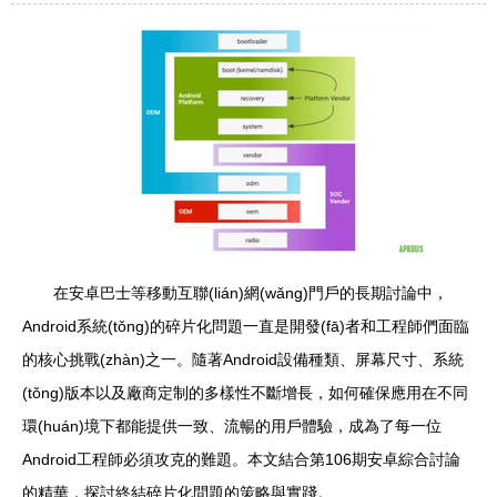
在安卓巴士等移動互聯(lián)網(wǎng)門戶的長期討論中，
Android系統(tǒng)的碎片化問題一直是開發(fā)者和工程師們面臨
的核心挑戰(zhàn)之一。隨著Android設備種類、屏幕尺寸、系統
(tǒng)版本以及廠商定制的多樣性不斷增長，如何確保應用在不同
環(huán)境下都能提供一致、流暢的用戶體驗，成為了每一位
Android工程師必須攻克的難題。本文結合第106期安卓綜合討論
的精華，探討終結碎片化問題的策略與實踐。