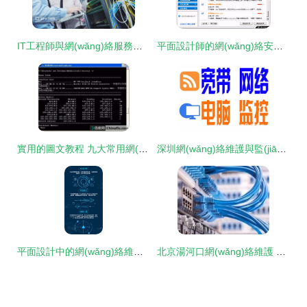
IT工程師與網(wǎng)絡服務器機房的平面設計藝術
平面設計師的網(wǎng)絡安全護航 巧用金山清理專家清除木馬
實用的圖文教程 九大常用網(wǎng)絡維護命令與平面設計中的巧妙應用
深圳網(wǎng)絡維護與監(jiān)控系統(tǒng)安裝 從布線到維修的全面解決方案
平面設計中的網(wǎng)絡維護與故障處理 使用Edesk提升團隊協(xié)作與效率
北京湯河口網(wǎng)絡維護 保障通信暢通的關鍵環(huán)節(jié)