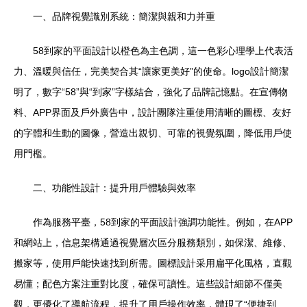
一、品牌視覺識別系統：簡潔與親和力并重
58到家的平面設計以橙色為主色調，這一色彩心理學上代表活
力、溫暖與信任，完美契合其“讓家更美好”的使命。logo設計簡潔
明了，數字“58”與“到家”字樣結合，強化了品牌記憶點。在宣傳物
料、APP界面及戶外廣告中，設計團隊注重使用清晰的圖標、友好
的字體和生動的圖像，營造出親切、可靠的視覺氛圍，降低用戶使
用門檻。
二、功能性設計：提升用戶體驗與效率
作為服務平臺，58到家的平面設計強調功能性。例如，在APP
和網站上，信息架構通過視覺層次區分服務類別，如保潔、維修、
搬家等，使用戶能快速找到所需。圖標設計采用扁平化風格，直觀
易懂；配色方案注重對比度，確保可讀性。這些設計細節不僅美
觀，更優化了導航流程，提升了用戶操作效率，體現了“便捷到