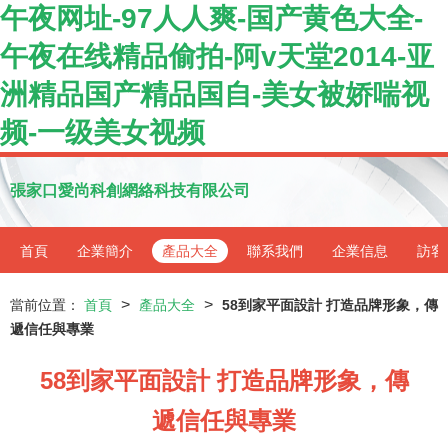
午夜网址-97人人爽-国产黄色大全-
午夜在线精品偷拍-阿v天堂2014-亚
洲精品国产精品国自-美女被娇喘视
频-一级美女视频
張家口愛尚科創網絡科技有限公司
首頁
企業簡介
產品大全
聯系我們
企業信息
訪客
>
>
當前位置：
首頁
產品大全
58到家平面設計 打造品牌形象，傳
遞信任與專業
58到家平面設計 打造品牌形象，傳
遞信任與專業